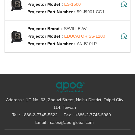
ES-1500
59.J9901.CG1
SAVILLE AV
EDUCATOR SS-1200
AN-B10LP
Address：1F, No. 63, Zhouzi Street, Neihu District, Taipei City
114, Taiwan
Tel：+886-2-7745-5522
Fax：+886-2-7745-5989
Email：sales@apo-global.com