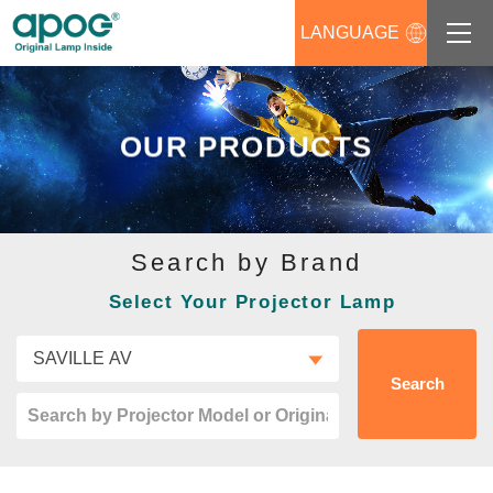
LANGUAGE
About us
OUR PRODUCTS
Products
Support
Search by Brand
News
Select Your Projector Lamp
Distributors Login
Contact us
Search
Career